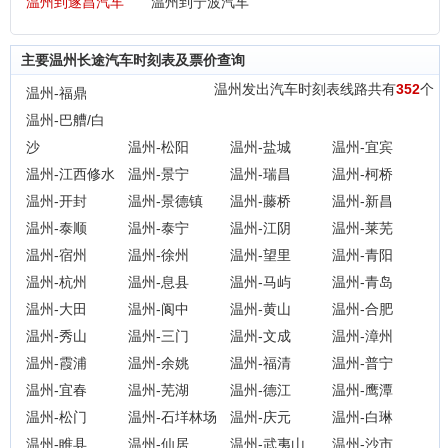
温州到遂昌汽车
温州到宁波汽车
主要温州长途汽车时刻表及票价查询
温州发出汽车时刻表线路共有
352
个
温州-福鼎
温州-巴艚/白
沙
温州-松阳
温州-盐城
温州-宜宾
温州-江西修水
温州-景宁
温州-瑞昌
温州-柯桥
温州-开封
温州-景德镇
温州-藤桥
温州-新昌
温州-泰顺
温州-泰宁
温州-江阴
温州-莱芜
温州-宿州
温州-徐州
温州-望里
温州-青阳
温州-杭州
温州-息县
温州-马屿
温州-青岛
温州-大田
温州-阆中
温州-黄山
温州-合肥
温州-秀山
温州-三门
温州-文成
温州-漳州
温州-霞浦
温州-余姚
温州-福清
温州-普宁
温州-宜春
温州-芜湖
温州-德江
温州-鹰潭
温州-松门
温州-石垟林场
温州-庆元
温州-白琳
温州-睢县
温州-仙居
温州-武夷山
温州-沙市