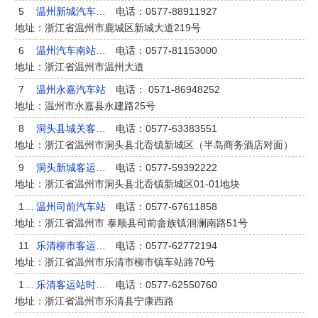
5
温州新城汽车站时刻表
电话：0577-88911927
地址：浙江省温州市鹿城区新城大道219号
6
温州汽车南站时刻表
电话：0577-81153000
地址：浙江省温州市温州大道
7
温州永嘉汽车站
电话： 0571-86948252‎
地址：温州市永嘉县永建路25号
8
洞头县城关客运站
电话：0577-63383551
地址：浙江省温州市洞头县北岙镇新城区（半岛商务酒店对面）
9
洞头新城客运中心
电话：0577-59392222
地址：浙江省温州市洞头县北岙镇新城区01-01地块
10
温州司前汽车站
电话：0577-67611858
地址：浙江省温州市 泰顺县司前畲族镇洄澜南路51号
11
乐清柳市客运站时刻表
电话：0577-62772194
地址：浙江省温州市乐清市柳市镇车站路70号
12
乐清客运站时刻表
电话：0577-62550760
地址：浙江省温州市乐清县宁康西路‎