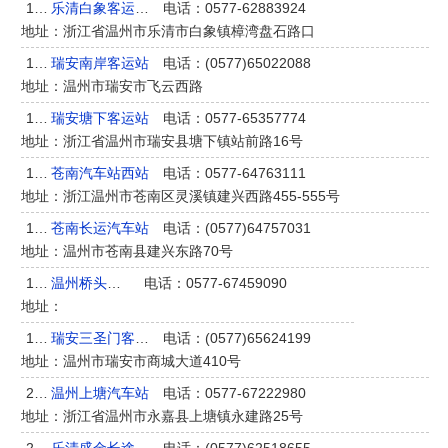
13
乐清白象客运站时刻表
电话：0577-62883924
地址：浙江省温州市乐清市白象镇樟湾盘石路口
14
瑞安南岸客运站
电话：(0577)65022088
地址：温州市瑞安市飞云西路
15
瑞安塘下客运站
电话：0577-65357774
地址：浙江省温州市瑞安县塘下镇站前路16号
16
苍南汽车站西站
电话：0577-64763111
地址：浙江温州市苍南区灵溪镇建兴西路455-555号
17
苍南长运汽车站
电话：(0577)64757031
地址：温州市苍南县建兴东路70号
18
温州桥头汽车站
电话：0577-67459090
地址：
19
瑞安三圣门客运站
电话：(0577)65624199
地址：温州市瑞安市商城大道410号
20
温州上塘汽车站
电话：0577-67222980
地址：浙江省温州市永嘉县上塘镇永建路25号