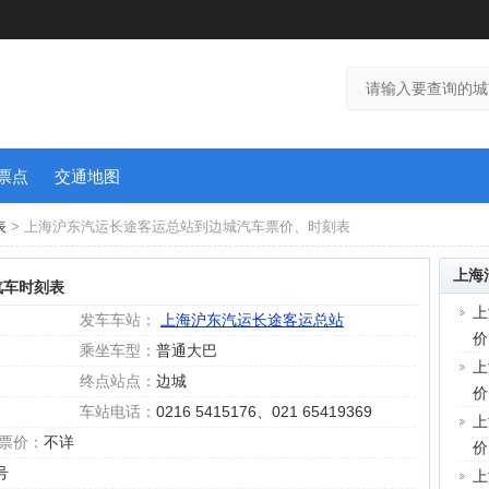
票点
交通地图
表
> 上海沪东汽运长途客运总站到边城汽车票价、时刻表
上海
汽车时刻表
上
发车车站：
上海沪东汽运长途客运总站
价
乘坐车型：
普通大巴
上
终点站点：
边城
价
车站电话：
0216 5415176、021 65419369
上
票价：
不详
价
号
上