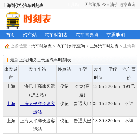
工具箱：
天气预报
今日油价
违章查询
上海到仪征汽车时刻表
首页
汽车站
汽车时刻表
汽车售票点
交通地图
当前位置：
汽车时刻表
>
汽车时刻表查询
>
上海汽车时刻表
> 上海到
仪征长途汽车时刻表
最新上海到仪征长途汽车时刻表
出发城
发车车站
终点站
车型
发车
里程
汽车票
市
时间
价
上海
上海巴士高速客运
仪征
金龙(高
13:55
320 km
191元
（沪太站）
速)
上海
上海太平洋长途客
仪征
普通大巴
08:15
320 km
不详
运站
上海
上海太平洋长途客
仪征
普通大巴
13:30
320 km
不详
运站