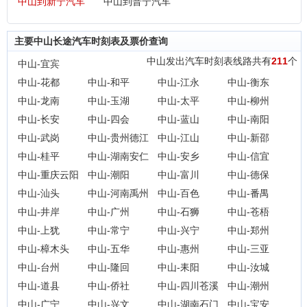
中山到新宁汽车
中山到普宁汽车
主要中山长途汽车时刻表及票价查询
中山发出汽车时刻表线路共有
211
个
中山-宜宾
中山-花都
中山-和平
中山-江永
中山-衡东
中山-龙南
中山-玉湖
中山-太平
中山-柳州
中山-长安
中山-四会
中山-蓝山
中山-南阳
中山-武岗
中山-贵州德江
中山-江山
中山-新邵
中山-桂平
中山-湖南安仁
中山-安乡
中山-信宜
中山-重庆云阳
中山-潮阳
中山-富川
中山-德保
中山-汕头
中山-河南禹州
中山-百色
中山-番禺
中山-井岸
中山-广州
中山-石狮
中山-苍梧
中山-上犹
中山-常宁
中山-兴宁
中山-郑州
中山-樟木头
中山-五华
中山-惠州
中山-三亚
中山-台州
中山-隆回
中山-耒阳
中山-汝城
中山-道县
中山-侨社
中山-四川苍溪
中山-潮州
中山-广宁
中山-兴文
中山-湖南石门
中山-宝安