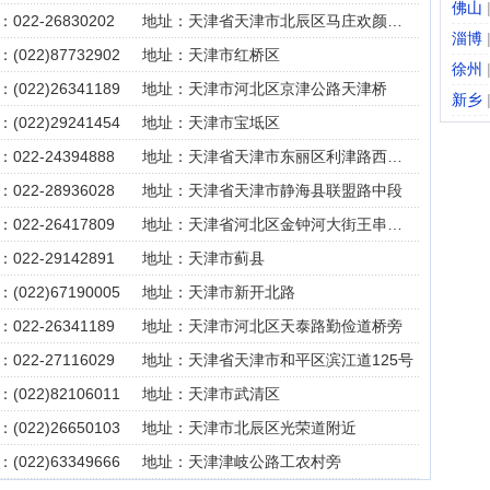
佛山
022-26830202
地址：天津省天津市北辰区马庄欢颜里8号楼一层17号
淄博
(022)87732902
地址：天津市红桥区
徐州
(022)26341189
地址：天津市河北区京津公路天津桥
新乡
(022)29241454
地址：天津市宝坻区
022-24394888
地址：天津省天津市东丽区利津路西侧91号
022-28936028
地址：天津省天津市静海县联盟路中段
022-26417809
地址：天津省河北区金钟河大街王串场1号路溪波里1-1-103
022-29142891
地址：天津市蓟县
(022)67190005
地址：天津市新开北路
022-26341189
地址：天津市河北区天泰路勤俭道桥旁
022-27116029
地址：天津省天津市和平区滨江道125号
(022)82106011
地址：天津市武清区
(022)26650103
地址：天津市北辰区光荣道附近
(022)63349666
地址：天津津岐公路工农村旁