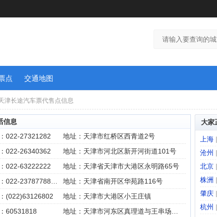
票点
交通地图
 天津长途汽车票代售点信息
话信息
大家
022-27321282
地址：天津市红桥区西青道2号‎
上海
022-26340362
地址：天津市河北区新开河街道101号
沧州
022-63222222
地址：天津省天津市大港区永明路65号
北京
株洲
电话：022-23787788/6188
地址：天津省南开区华苑路116号
肇庆
(022)63126802
地址：天津市大港区小王庄镇
杭州
60531818
地址：天津市河东区真理道与王串场一号路交口