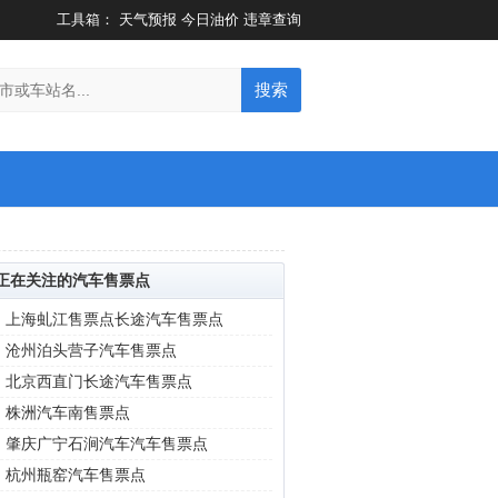
工具箱：
天气预报
今日油价
违章查询
搜索
正在关注的汽车售票点
|
上海虬江售票点长途汽车售票点
|
沧州泊头营子汽车售票点
|
北京西直门长途汽车售票点
|
株洲汽车南售票点
|
肇庆广宁石涧汽车汽车售票点
|
杭州瓶窑汽车售票点