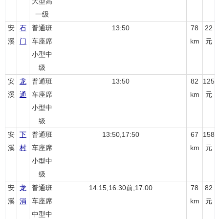
大型高
一级
安
石
普通班
13:50
78
22
溪
门
车座席
km
元
小型中
级
安
龙
普通班
13:50
82
125
溪
通
车座席
km
元
小型中
级
安
下
普通班
13:50,17:50
67
158
溪
村
车座席
km
元
小型中
级
安
龙
普通班
14:15,16:30前,17:00
78
82
溪
涓
车座席
km
元
中型中