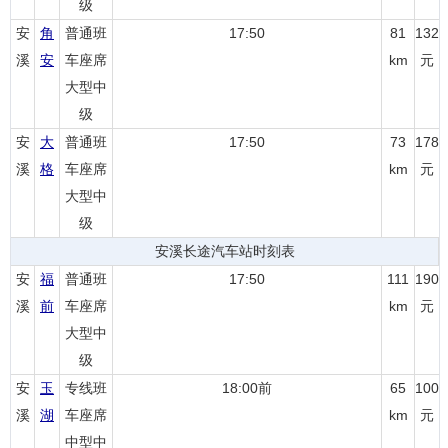
级
安
角
普通班
17:50
81
132
溪
安
车座席
km
元
大型中
级
安
大
普通班
17:50
73
178
溪
格
车座席
km
元
大型中
级
安溪长途汽车站时刻表
安
福
普通班
17:50
111
190
溪
前
车座席
km
元
大型中
级
安
玉
专线班
18:00前
65
100
溪
湖
车座席
km
元
中型中