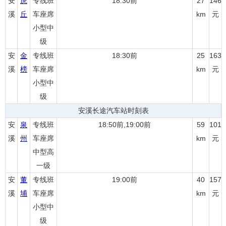
安
虎
专线班
18:30前
27
146
溪
丘
车座席
km
元
小型中
级
安
金
专线班
18:30前
25
163
溪
榜
车座席
km
元
小型中
级
安溪长途汽车站时刻表
安
泉
专线班
18:50前,19:00前
59
101
溪
州
车座席
km
元
中型高
一级
安
董
专线班
19:00前
40
157
溪
埔
车座席
km
元
小型中
级