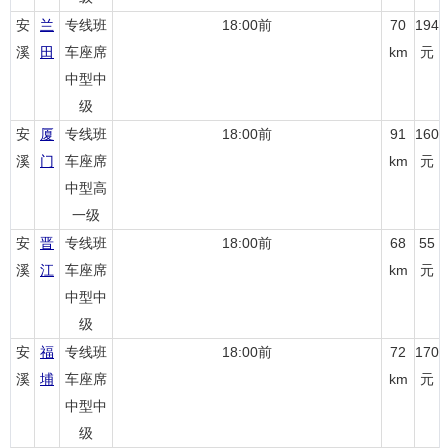
安
兰
专线班
18:00前
70
194
溪
田
车座席
km
元
中型中
级
安
厦
专线班
18:00前
91
160
溪
门
车座席
km
元
中型高
一级
安
晋
专线班
18:00前
68
55
溪
江
车座席
km
元
中型中
级
安
福
专线班
18:00前
72
170
溪
埔
车座席
km
元
中型中
级