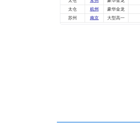
太仓
常州
豪华金龙
太仓
杭州
豪华金龙
苏州
南京
大型高一