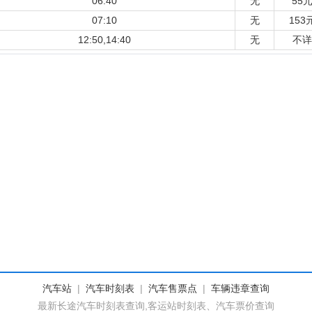
06:40
无
55
07:10
无
153
12:50,14:40
无
不详
汽车站
|
汽车时刻表
|
汽车售票点
|
车辆违章查询
最新长途汽车时刻表查询,客运站时刻表、汽车票价查询