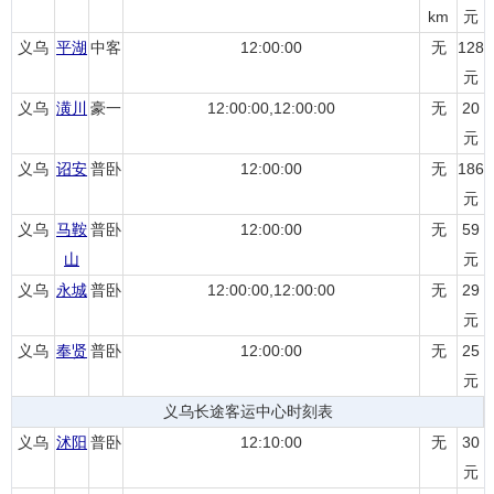
km
元
义乌
平湖
中客
12:00:00
无
128
元
义乌
潢川
豪一
12:00:00,12:00:00
无
20
元
义乌
诏安
普卧
12:00:00
无
186
元
义乌
马鞍
普卧
12:00:00
无
59
山
元
义乌
永城
普卧
12:00:00,12:00:00
无
29
元
义乌
奉贤
普卧
12:00:00
无
25
元
义乌长途客运中心时刻表
义乌
沭阳
普卧
12:10:00
无
30
元