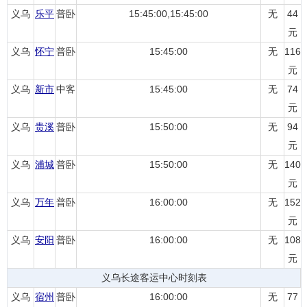
义乌
乐平
普卧
15:45:00,15:45:00
无
44
元
义乌
怀宁
普卧
15:45:00
无
116
元
义乌
新市
中客
15:45:00
无
74
元
义乌
贵溪
普卧
15:50:00
无
94
元
义乌
浦城
普卧
15:50:00
无
140
元
义乌
万年
普卧
16:00:00
无
152
元
义乌
安阳
普卧
16:00:00
无
108
元
义乌长途客运中心时刻表
义乌
宿州
普卧
16:00:00
无
77