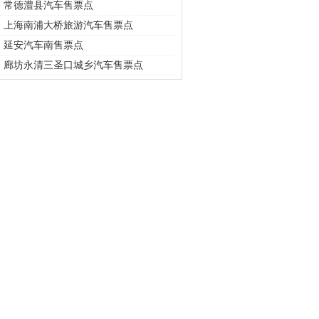
|
常德澧县汽车售票点
|
上海南浦大桥旅游汽车售票点
|
延安汽车南售票点
|
廊坊永清三圣口城乡汽车售票点