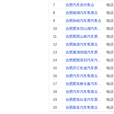
7
合肥汽车东代售点
8
合肥锦湖汽车售票点
9
合肥孙岗汽车票代售点
电话
10
合肥肥东岱山湖汽车售票点
电话
11
合肥肥西山南汽车票代售点车代售点
电话：
12
合肥旅游汽车售票点
13
合肥巢湖坝镇汽车票代售点
电话：
14
合肥肥西高刘汽车汽车售票点
电话
15
合肥庐江长途汽车票代售点
电话：
16
合肥汽车汽车售票点总售票点东门
17
合肥肥东桥头集汽车票代售点
电话
18
合肥汽车汽车售票点南售票点
电话
19
合肥肥东白龙汽车票代售点
电话
20
合肥新亚汽车售票点
电话：